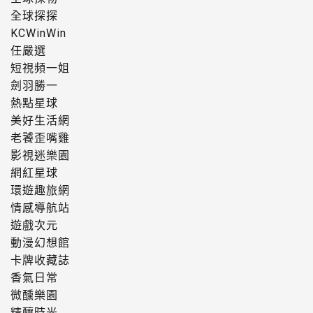
全球探探
KCWinWin
任嚴選
短視頻一姐
劍羽勝一
熱點星球
美好生活網
老饕歪嘴雞
影視迷樂園
網紅星球
環遊趣旅網
情感導航站
遊戲次元
動漫幻想館
卡牌收藏誌
香氣日常
微醺樂園
精釀時光