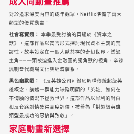
成人向動畫推薦
對於追求深度內容的成年觀眾，Netflix準備了兩大
類型的優質動畫：
社會寫實類：
本季最受討論的莫過於《資本之
獸》，這部作品以寓言形式探討現代資本主義的荒
謬性。故事設定在一個人獸共存的奇幻世界，透過
主角——一頭被迫進入金融圈的獨角獸的視角，辛辣
諷刺當代職場文化與經濟體系。
黑色幽默類：
《反英雄公司》徹底解構傳統超級英
雄概念，講述一群能力缺陷明顯的「英雄」如何在
不情願的情況下拯救世界。這部作品以犀利的對白
和反套路劇情獲得高度評價，被譽為「對超級英雄
類型最成功的惡搞與致敬」。
家庭動畫新選擇