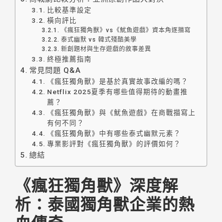
比較基準設定
橫向評比
《瘋狂獨角獸》vs《魷魚遊戲》資本角逐描寫
泰式幽默 vs 韓式殘酷美學
新創題材與生存遊戲的敘事差異
終極推薦指南
常見問題 Q&A
《瘋狂獨角獸》是基於真實故事改編的嗎？
Netflix 2025夏季有哪些值得期待的動畫推
薦？
《瘋狂獨角獸》與《魷魚遊戲》在商戰描寫上
有何不同？
《瘋狂獨角獸》中有哪些泰式幽默元素？
專業影評對《瘋狂獨角獸》的評價如何？
總結
《瘋狂獨角獸》深度解
析：泰國獨角獸企業的熱