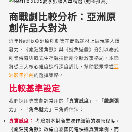
商戰劇比較分析：亞洲原
創作品大對決
近年Netflix亞洲原創劇集在商戰題材上展現驚人爆
發力，《瘋狂獨角獸》與《魷魚遊戲》分別以泰式
創業傳奇與韓式生存競技開創全新敘事格局。本節
將從三大核心維度進行深度評比，幫助觀眾掌握
亞
洲影集推薦
的選擇策略。
比較基準設定
我們採用專業劇評常用的「
真實感度
」、「
戲劇張
力
」、「
角色魅力
」三角評估法：
真實感度：
考驗劇本對商業運作細節的還原程度，
《瘋狂獨角獸》改編自泰國閃電快遞真實案例，而