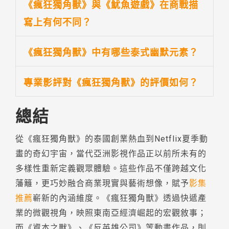
《瘋狂獨角獸》與《魷魚遊戲》在商戰描
寫上有何不同？
《瘋狂獨角獸》中有哪些泰式幽默元素？
專業影評對《瘋狂獨角獸》的評價如何？
總結
從《瘋狂獨角獸》的泰國創業熱血到Netflix夏季動
畫的奇幻宇宙，當代亞洲影視作品正以前所未有的
多樣性重新定義觀眾體驗。這些作品不僅跨越文化
藩籬，更巧妙融合商業現實與藝術想像，賦予
影集
推薦
嶄新的內涵維度。《瘋狂獨角獸》透過快遞產
業的微觀視角，映照東南亞經濟崛起的宏觀敘事；
而《資本之獸》、《反英雄公司》等動畫作品，則