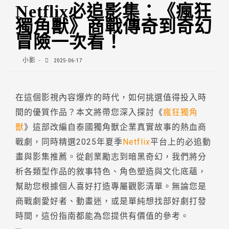
Netflix必追影集：《瘋狂
獨角獸》商戰傳奇到奇幻
冒險一次看！
小影
2025-06-17
在這個影視內容爆炸的時代，如何挑選值得投入時
間的優質作品？本文將帶您深入探討《
瘋狂獨角
獸
》這部改編自泰國獨角獸企業真實故事的熱血商
戰劇，同時精選2025年夏季
Netflix
平台上的必追動
畫與影集推薦。從創業勵志到暗黑奇幻，我們將分
析各類型作品的敘事特色、角色塑造與文化底蘊，
幫助您根據個人喜好打造專屬觀影清單。無論您是
商戰劇愛好者、動畫迷，或是單純想找部好劇打發
時間，這份指南都能為您提供有價值的參考。