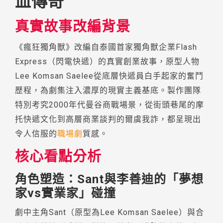
血傳奇
真實故事改編背景
《瘋狂獨角獸》改編自泰國首家獨角獸企業Flash
Express（閃電快遞）的真實創業故事，原型人物
Lee Komsan Saelee從底層快遞員白手起家的奮鬥
歷程，為劇集注入濃厚的現實主義基底。製作團隊
特別考究2000年代曼谷商戰場景，從街頭巷尾的摩
托快遞文化到高層商業談判的爾虞我詐，都呈現出
令人信服的
職場劇
質感。
核心看點分析
角色塑造：Sant與李善迪的「夢想
家vs實業家」碰撞
劇中主角Sant（原型為Lee Komsan Saelee）與合