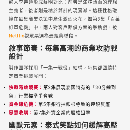
夥人李善迪形成鮮明對比：前者是滿腔熱血的理想
主義者，後者則是精於算計的現實派。這種性格碰
撞在每集商業決策中產生激烈火花，如第3集「百萬
訂單危機」中，兩人對客戶賠償方案的爭執戲，被
Netflix
觀眾票選為最經典橋段。
敘事節奏：每集高潮的商業攻防戰
設計
製作團隊採用「一集一戰役」結構，每集都圍繞特
定商業挑戰展開：
快遞時效競賽：
第2集展現泰國特有的「30分鐘到
貨」行業標準爭奪戰
資金鍊危機：
第5集銀行抽銀根導致的連鎖反應
惡意收購：
第7集外資企業的股權狙擊
幽默元素：泰式笑點如何緩解高壓