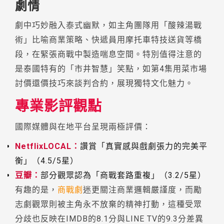
劇情
劇中巧妙融入泰式幽默，如主角團隊用「酸辣湯戰
術」比喻商業策略、快遞員用摩托車特技送貨等橋
段，在緊張商戰中製造喘息空間。特別值得注意的
是泰國特有的「市井智慧」笑點，如第4集用菜市場
討價還價技巧來談判合約，展現獨特文化魅力。
專業影評觀點
國際媒體與在地平台呈現兩極評價：
NetflixLOCAL：
讚賞「真實感與戲劇張力的完美平
衡」（4.5/5星）
豆瓣：
部分觀眾認為「商戰套路重複」（3.2/5星）
有趣的是，
商戰劇
迷更關注商業邏輯嚴謹度，而勵
志劇觀眾則被主角永不放棄的精神打動，這種受眾
分歧也反映在IMDB的8.1分與LINE TV的9.3分差異