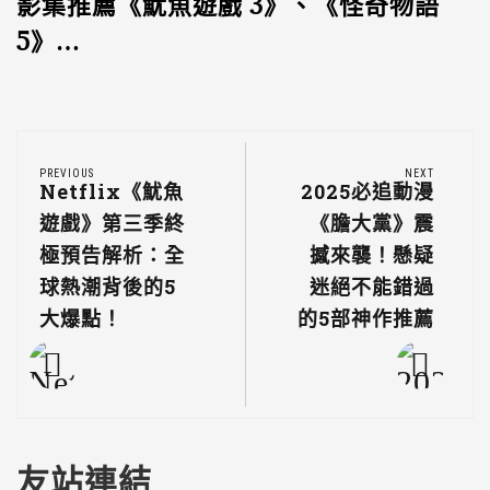
影集推薦《魷魚遊戲 3》、《怪奇物語
5》…
PREVIOUS
NEXT
Netflix《魷魚
2025必追動漫
遊戲》第三季終
《膽大黨》震
極預告解析：全
撼來襲！懸疑
球熱潮背後的5
迷絕不能錯過
大爆點！
的5部神作推薦
友站連結