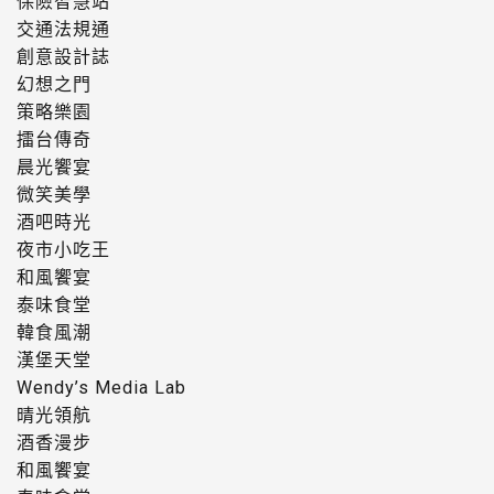
保險智慧站
交通法規通
創意設計誌
幻想之門
策略樂園
擂台傳奇
晨光饗宴
微笑美學
酒吧時光
夜市小吃王
和風饗宴
泰味食堂
韓食風潮
漢堡天堂
Wendy’s Media Lab
晴光領航
酒香漫步
和風饗宴