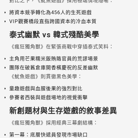
對比之下，《魷魚遊戲》採用極端情境隱喻：
將資本競爭轉化為456人的生死遊戲
VIP觀賽橋段直指跨國資本的冷血本質
泰式幽默 vs 韓式殘酷美學
《瘋狂獨角獸》在緊張商戰中穿插泰式笑料：
主角用芒果糯米飯賄賂官員的荒謬場景
團隊在破舊倉庫開香檳慶祝的反差幽默
《魷魚遊戲》則貫徹黑色美學：
童趣遊戲與血腥後果的強烈對比
參賽者西裝與遊戲場地的視覺衝擊
新創題材與生存遊戲的敘事差異
《瘋狂獨角獸》採用經典三幕劇結構：
第一幕：底層快遞員發現市場缺口