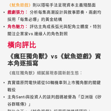
《魷魚遊戲》
則以隱喻手法呈現資本主義殘酷面
戲劇張力：
分析每集高潮設計與敘事節奏，兩劇均
採用「每集必爆」的黃金結構
角色魅力：
評估主角成長弧光與配角立體度，特別
關注企業家vs.邊緣人的角色對照
橫向評比
《瘋狂獨角獸》vs《魷魚遊戲》資
本角逐描寫
《瘋狂獨角獸》細膩展現泰國新創生態：
真實還原閃電快遞從50輛機車到上市獨角獸的關鍵
戰役
主角Santi與投資人的談判戲碼被譽為「亞洲版《矽
谷群瞎傳》」