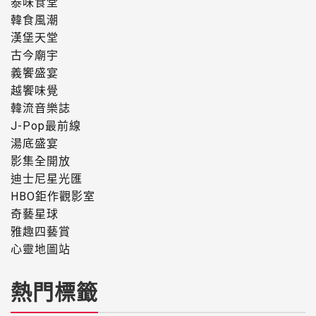
泰味食堂
韓食風潮
漢堡天堂
古今廟宇
義饗盛宴
越饗味覺
韓流音樂誌
J-Pop最前線
湯底盛宴
影集全開放
迪士尼星光匯
HBO鉅作觀影室
奇藝星球
雅趣四藝賞
心靈地圖站
熱門標籤